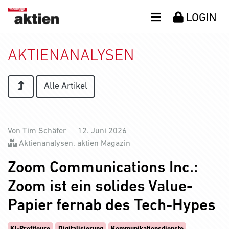
LOGIN
AKTIENANALYSEN
Alle Artikel
Von
Tim Schäfer
12. Juni 2026
Aktienanalysen
,
aktien Magazin
Zoom Communications Inc.:
Zoom ist ein solides Value-
Papier fernab des Tech-Hypes