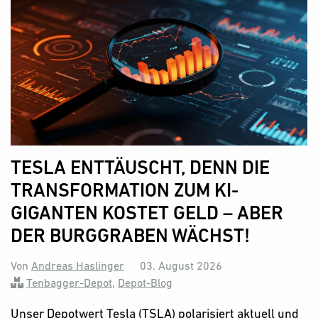
TESLA ENTTÄUSCHT, DENN DIE
TRANSFORMATION ZUM KI-
GIGANTEN KOSTET GELD – ABER
DER BURGGRABEN WÄCHST!
Von
Andreas Haslinger
03. August 2026
Tenbagger-Depot
,
Depot-Blog
Unser Depotwert Tesla (TSLA) polarisiert aktuell und