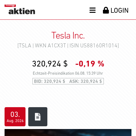
LOGIN
Tesla Inc.
[TSLA | WKN A1CX3T | ISIN US88160R1014]
320,930 $
-0,19 %
Echtzeit-Preisindikation
06.08. 15:39 Uhr
BID:
320,930 $
ASK:
320,930 $
03.
Aug. 2026