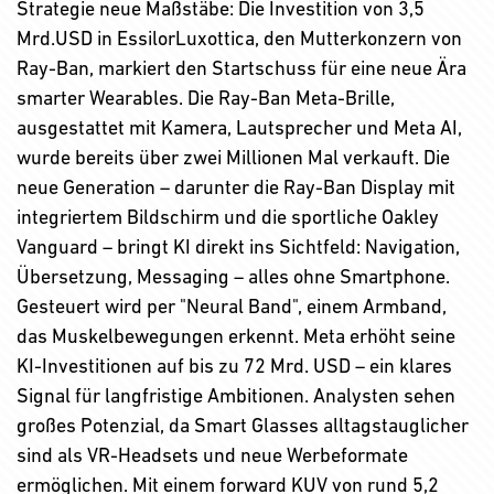
Strategie neue Maßstäbe: Die Investition von 3,5
Mrd.USD in EssilorLuxottica, den Mutterkonzern von
Ray-Ban, markiert den Startschuss für eine neue Ära
smarter Wearables. Die Ray-Ban Meta-Brille,
ausgestattet mit Kamera, Lautsprecher und Meta AI,
wurde bereits über zwei Millionen Mal verkauft. Die
neue Generation – darunter die Ray-Ban Display mit
integriertem Bildschirm und die sportliche Oakley
Vanguard – bringt KI direkt ins Sichtfeld: Navigation,
Übersetzung, Messaging – alles ohne Smartphone.
Gesteuert wird per "Neural Band", einem Armband,
das Muskelbewegungen erkennt. Meta erhöht seine
KI-Investitionen auf bis zu 72 Mrd. USD – ein klares
Signal für langfristige Ambitionen. Analysten sehen
großes Potenzial, da Smart Glasses alltagstauglicher
sind als VR-Headsets und neue Werbeformate
ermöglichen. Mit einem forward KUV von rund 5,2