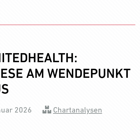
ITEDHEALTH:
IESE AM WENDEPUNKT
US
nuar 2026
Chartanalysen