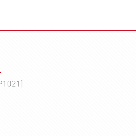
.
P1021]