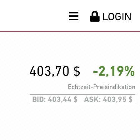
LOGIN
403,70 $
-2,19%
Echtzeit-Preisindikation
BID:
403,44 $
ASK:
403,95 $