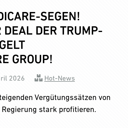
DICARE-SEGEN!
 DEAL DER TRUMP-
GELT
E GROUP!
ril 2026
Hot-News
steigenden Vergütungssätzen von
egierung stark profitieren.