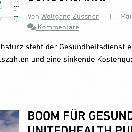
Von
Wolfgang Zussner
11. Ma
Kommentare
sturz steht der Gesundheitsdienstle
lszahlen und eine sinkende Kostenquo
BOOM FÜR GESUND
UNITEDHEALTH PU